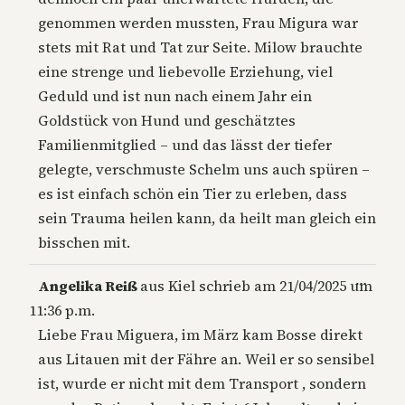
genommen werden mussten, Frau Migura war
stets mit Rat und Tat zur Seite. Milow brauchte
eine strenge und liebevolle Erziehung, viel
Geduld und ist nun nach einem Jahr ein
Goldstück von Hund und geschätztes
Familienmitglied – und das lässt der tiefer
gelegte, verschmuste Schelm uns auch spüren –
es ist einfach schön ein Tier zu erleben, dass
sein Trauma heilen kann, da heilt man gleich ein
bisschen mit.
Diese
…
Angelika Reiß
aus
Kiel
schrieb am
21/04/2025
um
Metab
11:36 p.m.
ein-/a
Liebe Frau Miguera, im März kam Bosse direkt
aus Litauen mit der Fähre an. Weil er so sensibel
ist, wurde er nicht mit dem Transport , sondern