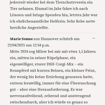
jederzeit wieder bei dem Tierschutzverein ein
Tier nehmen. Einmal im Jahr fahre ich nach
Litauen und bringe Spenden hin, letztes Jahr war
ich ehrlichenamtliche Helferin. Sehr liebe nette
herzliche Angestellte.
Diese
…
Marie Senne
aus
Hannover
schrieb am
Metab
22/04/2025
um
12:34 p.m.
ein-/a
Mitte 2024 zog Milow bei mir mit etwa 1,5 Jahren
ein, mitten in seiner Rüpelphase, ein
eigenwilliger, sturer DSH-Corgi-Mix – ein
Rennpferd mit kurzen Beinen, ein kleiner Prinz,
der wenig bis keine Erziehung genossen hatte,
extrem lernwillig, immer für eine Überraschung
gut – aber eine Herausforderung. Es war
nervenaufreibend, zehrend und anstrengend
zwischendurch, aber ich würde es genau so