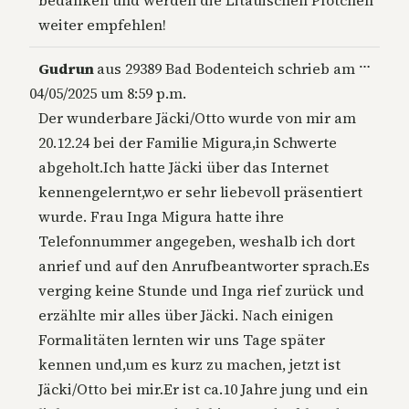
bedanken und werden die Litauischen Pfötchen
weiter empfehlen!
Diese
…
Gudrun
aus
29389 Bad Bodenteich
schrieb am
Metab
04/05/2025
um
8:59 p.m.
ein-/a
Der wunderbare Jäcki/Otto wurde von mir am
20.12.24 bei der Familie Migura,in Schwerte
abgeholt.Ich hatte Jäcki über das Internet
kennengelernt,wo er sehr liebevoll präsentiert
wurde. Frau Inga Migura hatte ihre
Telefonnummer angegeben, weshalb ich dort
anrief und auf den Anrufbeantworter sprach.Es
verging keine Stunde und Inga rief zurück und
erzählte mir alles über Jäcki. Nach einigen
Formalitäten lernten wir uns Tage später
kennen und,um es kurz zu machen, jetzt ist
Jäcki/Otto bei mir.Er ist ca.10 Jahre jung und ein