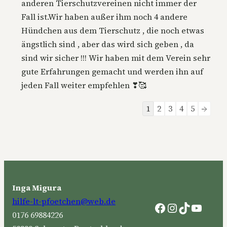
anderen Tierschutzvereinen nicht immer der
Fall ist.Wir haben außer ihm noch 4 andere
Hündchen aus dem Tierschutz , die noch etwas
ängstlich sind , aber das wird sich geben , da
sind wir sicher !!! Wir haben mit dem Verein sehr
gute Erfahrungen gemacht und werden ihn auf
jeden Fall weiter empfehlen ❣🥰
Navigation
1
2
3
4
5
→
der
Gästebuchliste
Inga Migura
hilfe-lt-pfoetchen@web.de
Facebook
Instagram
TikTok
YouTu
0176 69884226