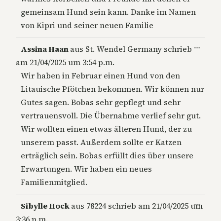
gemeinsam Hund sein kann. Danke im Namen
von Kipri und seiner neuen Familie
Diese
…
Assina Haan
aus
St. Wendel Germany
schrieb
Metab
am
21/04/2025
um
3:54 p.m.
ein-/a
Wir haben in Februar einen Hund von den
Litauische Pfötchen bekommen. Wir können nur
Gutes sagen. Bobas sehr gepflegt und sehr
vertrauensvoll. Die Übernahme verlief sehr gut.
Wir wollten einen etwas älteren Hund, der zu
unserem passt. Außerdem sollte er Katzen
erträglich sein. Bobas erfüllt dies über unsere
Erwartungen. Wir haben ein neues
Familienmitglied.
Diese
…
Sibylle Hock
aus
78224
schrieb am
21/04/2025
um
Metab
3:36 p.m.
ein-/a