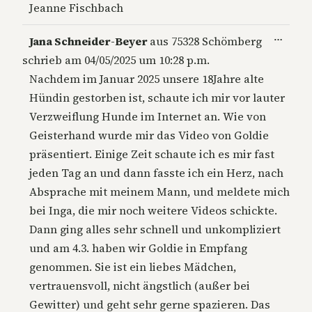
Jeanne Fischbach
Diese
…
Jana Schneider-Beyer
aus
75328 Schömberg
Metab
schrieb am
04/05/2025
um
10:28 p.m.
ein-/a
Nachdem im Januar 2025 unsere 18Jahre alte
Hündin gestorben ist, schaute ich mir vor lauter
Verzweiflung Hunde im Internet an. Wie von
Geisterhand wurde mir das Video von Goldie
präsentiert. Einige Zeit schaute ich es mir fast
jeden Tag an und dann fasste ich ein Herz, nach
Absprache mit meinem Mann, und meldete mich
bei Inga, die mir noch weitere Videos schickte.
Dann ging alles sehr schnell und unkompliziert
und am 4.3. haben wir Goldie in Empfang
genommen. Sie ist ein liebes Mädchen,
vertrauensvoll, nicht ängstlich (außer bei
Gewitter) und geht sehr gerne spazieren. Das