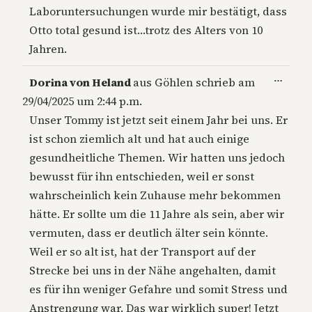
Laboruntersuchungen wurde mir bestätigt, dass
Otto total gesund ist…trotz des Alters von 10
Jahren.
Diese
…
Dorina von Heland
aus
Göhlen
schrieb am
Metab
29/04/2025
um
2:44 p.m.
ein-/a
Unser Tommy ist jetzt seit einem Jahr bei uns. Er
ist schon ziemlich alt und hat auch einige
gesundheitliche Themen. Wir hatten uns jedoch
bewusst für ihn entschieden, weil er sonst
wahrscheinlich kein Zuhause mehr bekommen
hätte. Er sollte um die 11 Jahre als sein, aber wir
vermuten, dass er deutlich älter sein könnte.
Weil er so alt ist, hat der Transport auf der
Strecke bei uns in der Nähe angehalten, damit
es für ihn weniger Gefahre und somit Stress und
Anstrengung war. Das war wirklich super! Jetzt