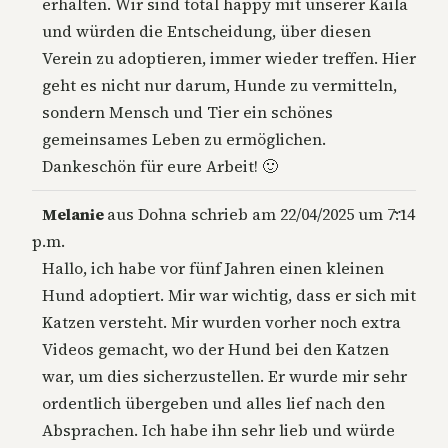
erhalten. Wir sind total happy mit unserer Kaila
und würden die Entscheidung, über diesen
Verein zu adoptieren, immer wieder treffen. Hier
geht es nicht nur darum, Hunde zu vermitteln,
sondern Mensch und Tier ein schönes
gemeinsames Leben zu ermöglichen.
Dankeschön für eure Arbeit! 🙂
Diese
…
Melanie
aus
Dohna
schrieb am
22/04/2025
um
7:14
Metab
p.m.
ein-/a
Hallo, ich habe vor fünf Jahren einen kleinen
Hund adoptiert. Mir war wichtig, dass er sich mit
Katzen versteht. Mir wurden vorher noch extra
Videos gemacht, wo der Hund bei den Katzen
war, um dies sicherzustellen. Er wurde mir sehr
ordentlich übergeben und alles lief nach den
Absprachen. Ich habe ihn sehr lieb und würde