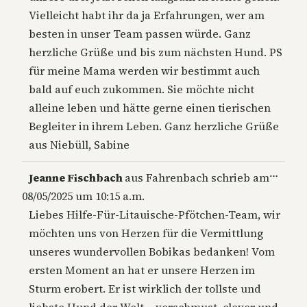
Vielleicht habt ihr da ja Erfahrungen, wer am
besten in unser Team passen würde. Ganz
herzliche Grüße und bis zum nächsten Hund. PS
für meine Mama werden wir bestimmt auch
bald auf euch zukommen. Sie möchte nicht
alleine leben und hätte gerne einen tierischen
Begleiter in ihrem Leben. Ganz herzliche Grüße
aus Niebüll, Sabine
Diese
…
Jeanne Fischbach
aus
Fahrenbach
schrieb am
Metab
08/05/2025
um
10:15 a.m.
ein-/a
Liebes Hilfe-Für-Litauische-Pfötchen-Team, wir
möchten uns von Herzen für die Vermittlung
unseres wundervollen Bobikas bedanken! Vom
ersten Moment an hat er unsere Herzen im
Sturm erobert. Er ist wirklich der tollste und