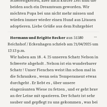
Schwierigkeiten, aber nach kurzer Zeit sind die
beiden auch ein Dreamteam geworden. Wir
möchten Pupa bei uns nicht mehr missen und
würden immer wieder einen Hund aus Litauen
adoptieren. Liebe Grüße aus dem Ruhrgebiet
Diese
…
Hermann und Brigitte Recker
aus
51580
Metab
Reichshof / Eckenhagen
schrieb am
21/04/2025
um
ein-/a
12:13 p.m.
Wir haben am 18 . 4. 25 unseren Schatz Nelson in
Schwerte abgeholt . Nelson ist ein wunderbarer
Schatz ! Unser Fienchen weist ihn schon mal in
die Schranken , wenn sein Temperament etwas
durchgeht . Er liebt es , über unsere
eingezäunten Wiese zu fetzen , und er geht brav
an der Leine mit spazieren. Der Schatz ist sehr
sauber und gepflegt zu uns gekommen , was bei