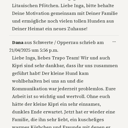
Litauischen Pfötchen. Liebe Inga, bitte behalte
Deine Motivation gemeinsam mit Deiner Familie
und ermögliche noch vielen tollen Hunden aus
Deiner Heimat ein neues Zuhause!
Diese
…
Dana
aus
Schwerte / Opperzau
schrieb am
Metab
21/04/2025
um
5:56 p.m.
ein-/a
Liebe Inga, liebes Trapo Team! Wir und auch
Kipri sind sehr dankbar, dass ihr uns zusammen
geführt habt! Der kleine Hund kam
wohlbehalten bei uns an und die
Kommunikation war jederzeit problemlos. Eure
Arbeit ist so wichtig und wertvoll. Ohne euch
hätte der kleine Kipri ein sehr einsames,
dunkles Ende erwartet. Jetzt hat er wieder eine
Familie, die ihn sehr liebt, ein kuscheliges
warmes Körbchen und Freunde mit denen er