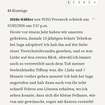
Navigation
1
2
3
4
5
→
der
84 Einträge
Gästebuchliste
Diese
…
Hilde Häßler
aus
95355 Presseck
schrieb am
Metab
07/02/2026
um
2:37 p.m.
ein-/a
Heute vor einem Jahr haben wir unseren
geliebten, damals 13-jährigen Schatz Tebekus
bei Inga adoptiert! Ich hab ihn auf der Seite
einer Tierschutzfreundin gesehen, und es war
Liebe auf den ersten Blick, obwohl ich immer
noch so verzweifelt nach dem Tod meiner
Seelenhündin Tiffany war, die 1 Jahr und 7
Monate vorher gehen musste! Ich hab bei Inga
angerufen und hab dann auch von ihr sehr
schnell Videos aus Litauen erhalten, wo ich
sehen konnte, dass sich die kleine Fellnase, wie
von mir gewünscht, super mit Katzen versteht!