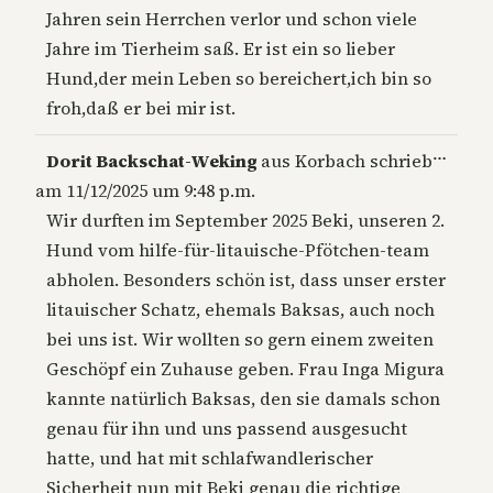
Jahren sein Herrchen verlor und schon viele
Jahre im Tierheim saß. Er ist ein so lieber
Hund,der mein Leben so bereichert,ich bin so
froh,daß er bei mir ist.
Diese
…
Dorit Backschat-Weking
aus
Korbach
schrieb
Metab
am
11/12/2025
um
9:48 p.m.
ein-/a
Wir durften im September 2025 Beki, unseren 2.
Hund vom hilfe-für-litauische-Pfötchen-team
abholen. Besonders schön ist, dass unser erster
litauischer Schatz, ehemals Baksas, auch noch
bei uns ist. Wir wollten so gern einem zweiten
Geschöpf ein Zuhause geben. Frau Inga Migura
kannte natürlich Baksas, den sie damals schon
genau für ihn und uns passend ausgesucht
hatte, und hat mit schlafwandlerischer
Sicherheit nun mit Beki genau die richtige