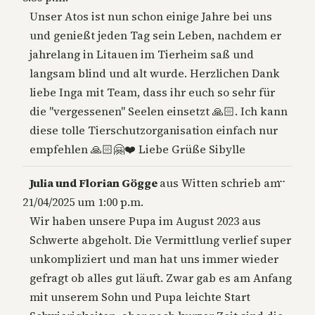
Unser Atos ist nun schon einige Jahre bei uns
und genießt jeden Tag sein Leben, nachdem er
jahrelang in Litauen im Tierheim saß und
langsam blind und alt wurde. Herzlichen Dank
liebe Inga mit Team, dass ihr euch so sehr für
die "vergessenen" Seelen einsetzt 🙏🏻. Ich kann
diese tolle Tierschutzorganisation einfach nur
empfehlen 🙏🏻🤗❤️ Liebe Grüße Sibylle
Diese
…
Julia und Florian Gögge
aus
Witten
schrieb am
Metab
21/04/2025
um
1:00 p.m.
ein-/a
Wir haben unsere Pupa im August 2023 aus
Schwerte abgeholt. Die Vermittlung verlief super
unkompliziert und man hat uns immer wieder
gefragt ob alles gut läuft. Zwar gab es am Anfang
mit unserem Sohn und Pupa leichte Start