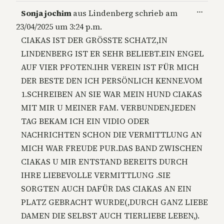
Diese
…
Sonja jochim
aus
Lindenberg
schrieb am
Metab
23/04/2025
um
3:24 p.m.
ein-/a
CIAKAS IST DER GRÖSSTE SCHATZ,IN
LINDENBERG IST ER SEHR BELIEBT.EIN ENGEL
AUF VIER PFOTEN.IHR VEREIN IST FÜR MICH
DER BESTE DEN ICH PERSÖNLICH KENNE.VOM
1.SCHREIBEN AN SIE WAR MEIN HUND CIAKAS
MIT MIR U MEINER FAM. VERBUNDEN.JEDEN
TAG BEKAM ICH EIN VIDIO ODER
NACHRICHTEN SCHON DIE VERMITTLUNG AN
MICH WAR FREUDE PUR.DAS BAND ZWISCHEN
CIAKAS U MIR ENTSTAND BEREITS DURCH
IHRE LIEBEVOLLE VERMITTLUNG .SIE
SORGTEN AUCH DAFÜR DAS CIAKAS AN EIN
PLATZ GEBRACHT WURDE(,DURCH GANZ LIEBE
DAMEN DIE SELBST AUCH TIERLIEBE LEBEN,).