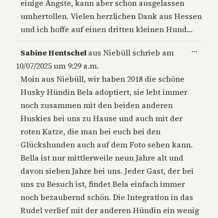
einige Ängste, kann aber schon ausgelassen
umhertollen. Vielen herzlichen Dank aus Hessen
und ich hoffe auf einen dritten kleinen Hund…
Diese
…
Sabine Hentschel
aus
Niebüll
schrieb am
Metab
10/07/2025
um
9:29 a.m.
ein-/a
Moin aus Niebüll, wir haben 2018 die schöne
Husky Hündin Bela adoptiert, sie lebt immer
noch zusammen mit den beiden anderen
Huskies bei uns zu Hause und auch mit der
roten Katze, die man bei euch bei den
Glückshunden auch auf dem Foto sehen kann.
Bella ist nur mittlerweile neun Jahre alt und
davon sieben Jahre bei uns. Jeder Gast, der bei
uns zu Besuch ist, findet Bela einfach immer
noch bezaubernd schön. Die Integration in das
Rudel verlief mit der anderen Hündin ein wenig