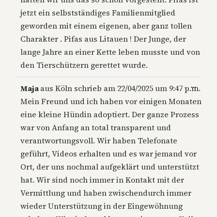
jetzt ein selbstständiges Familienmitglied
geworden mit einem eigenen, aber ganz tollen
Charakter . Pifas aus Litauen ! Der Junge, der
lange Jahre an einer Kette leben musste und von
den Tierschützern gerettet wurde.
Diese
…
Maja
aus
Köln
schrieb am
22/04/2025
um
9:47 p.m.
Metab
Mein Freund und ich haben vor einigen Monaten
ein-/a
eine kleine Hündin adoptiert. Der ganze Prozess
war von Anfang an total transparent und
verantwortungsvoll. Wir haben Telefonate
geführt, Videos erhalten und es war jemand vor
Ort, der uns nochmal aufgeklärt und unterstützt
hat. Wir sind noch immer in Kontakt mit der
Vermittlung und haben zwischendurch immer
wieder Unterstützung in der Eingewöhnung