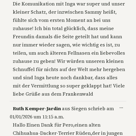
Die Komunikation mit Inga war super und unser
kleiner Schatz, der inzwischen Sammy heißt,
fühlte sich vom ersten Moment an bei uns
zuhause! Ich bin total glücklich, dass meine
Freundin damals die Seite geteilt hat und kann
nur immer wieder sagen, wie wichtig es ist, zu
teilen, um auch älteren Fellnasen ein liebevolles
zuhause zu geben! Wir würden unseren kleinen
Schnuffel für nichts auf der Welt mehr hergeben
und sind Inga heute noch dankbar, dass alles
mit der Vermittlung so super geklappt hat! Viele
liebe Grüße aus dem Frankenwald
Diese
…
Ruth Kemper-Jardin
aus
Siegen
schrieb am
Metab
01/01/2026
um
11:15 a.m.
ein-/a
Hallo Einen Dank für Pero,einen alten
Chihuahua-Dacker-Terrier Rüden,der in jungen