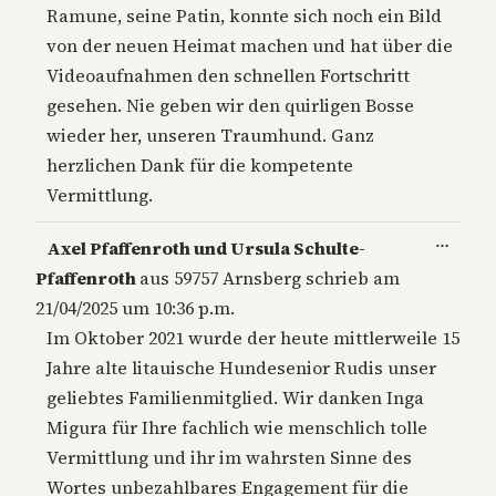
Ramune, seine Patin, konnte sich noch ein Bild
von der neuen Heimat machen und hat über die
Videoaufnahmen den schnellen Fortschritt
gesehen. Nie geben wir den quirligen Bosse
wieder her, unseren Traumhund. Ganz
herzlichen Dank für die kompetente
Vermittlung.
Diese
…
Axel Pfaffenroth und Ursula Schulte-
Metab
Pfaffenroth
aus
59757 Arnsberg
schrieb am
ein-/a
21/04/2025
um
10:36 p.m.
Im Oktober 2021 wurde der heute mittlerweile 15
Jahre alte litauische Hundesenior Rudis unser
geliebtes Familienmitglied. Wir danken Inga
Migura für Ihre fachlich wie menschlich tolle
Vermittlung und ihr im wahrsten Sinne des
Wortes unbezahlbares Engagement für die