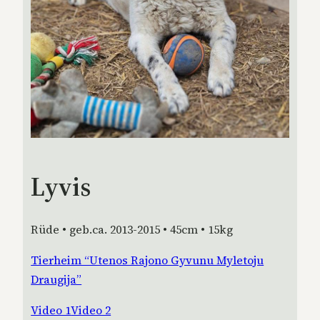
Lyvis
Rüde • geb.ca. 2013-2015 • 45cm • 15kg
Tierheim “Utenos Rajono Gyvunu Myletoju
Draugija”
Video 1
Video 2