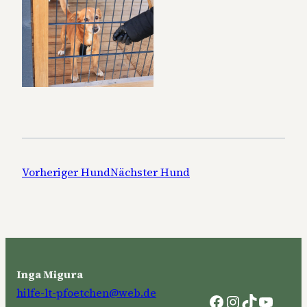
Vorheriger Hund
Nächster Hund
Inga Migura
hilfe-lt-pfoetchen@web.de
Facebook
Instagram
TikTok
YouTu